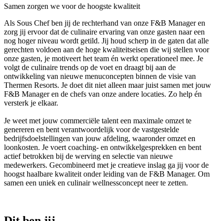
Samen zorgen we voor de hoogste kwaliteit
Als Sous Chef ben jij de rechterhand van onze F&B Manager en
zorg jij ervoor dat de culinaire ervaring van onze gasten naar een
nog hoger niveau wordt getild. Jij
houd
scherp in de gaten dat alle
gerechten voldoen aan de hoge kwaliteitseisen die wij stellen voor
onze gasten, je motiveert het team én werkt operationeel mee. Je
volgt de culinaire trends op de voet en draagt bij aan de
ontwikkeling van nieuwe menuconcepten binnen de visie van
Thermen Resorts. Je doet dit niet alleen maar juist samen met jouw
F&B Manager en de chefs van onze andere locaties. Zo help én
versterk je elkaar.
Je weet met jouw commerciële talent een maximale omzet te
genereren en bent verantwoordelijk voor de vastgestelde
bedrijfsdoelstellingen van jouw afdeling, waaronder omzet en
loonkosten. Je voert coaching- en ontwikkelgesprekken en bent
actief betrokken bij de werving en selectie van nieuwe
medewerkers. Gecombineerd met je creatieve inslag ga jij voor de
hoogst haalbare kwaliteit onder leiding van de F&B Manager. Om
samen een uniek en culinair
wellnessconcept
neer te zetten.
Dit ben jij