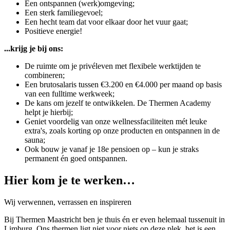
Een ontspannen (werk)omgeving;
Een sterk familiegevoel;
Een hecht team dat voor elkaar door het vuur gaat;
Positieve energie!
...krijg je bij ons:
De ruimte om je privéleven met flexibele werktijden te
combineren;
Een brutosalaris tussen €3.200 en €4.000 per maand op basis
van een fulltime werkweek;
De kans om jezelf te ontwikkelen. De Thermen Academy
helpt je hierbij;
Geniet voordelig van onze wellnessfaciliteiten mét leuke
extra's, zoals korting op onze producten en ontspannen in de
sauna;
Ook bouw je vanaf je 18e pensioen op – kun je straks
permanent én goed ontspannen.
Hier kom je te werken…
Wij verwennen, verrassen en inspireren
Bij Thermen Maastricht ben je thuis én er even helemaal tussenuit in
Limburg. Ons thermen ligt niet voor niets op deze plek, het is een