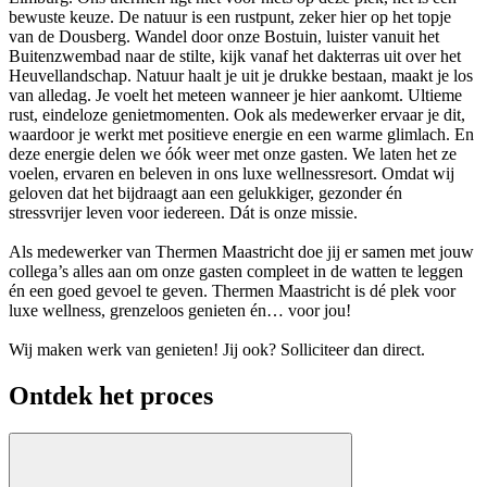
bewuste keuze. De natuur is een rustpunt, zeker hier op het topje
van de
Dousberg
. Wandel door onze Bostuin, luister vanuit het
Buitenzwembad naar de stilte, kijk vanaf het dakterras uit over het
Heuvellandschap. Natuur haalt je uit je drukke bestaan, maakt je los
van alledag. Je voelt het meteen wanneer je hier aankomt. Ultieme
rust, eindeloze genietmomenten. Ook als medewerker ervaar je dit,
waardoor je werkt met positieve energie en een warme glimlach. En
deze energie delen we óók weer met onze gasten. We laten het ze
voelen, ervaren en beleven in ons luxe
wellnessresort
. Omdat wij
geloven dat het bijdraagt aan een gelukkiger, gezonder én
stressvrijer leven voor iedereen. Dát is onze missie.
Als medewerker van Thermen Maastricht doe jij er samen met jouw
collega’s alles aan om onze gasten compleet in de watten te leggen
én een goed gevoel te geven. Thermen Maastricht is dé plek voor
luxe
wellness
, grenzeloos genieten én… voor jou!
Wij maken werk van genieten! Jij ook? Solliciteer dan direct.
Ontdek het proces